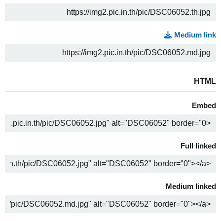
ה
Medium link
ה
HTML
Embed
ה
Full linked
ה
Medium linked
ה