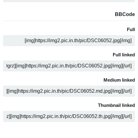
BBCode
Full
ה
Full linked
ה
Medium linked
ה
Thumbnail linked
ה