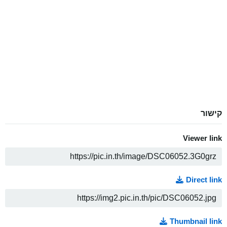
קישור
Viewer link
ה
Direct link
ה
Thumbnail link