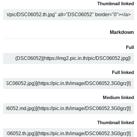
Thumbnail linked
ה
Markdown
Full
ה
Full linked
ה
Medium linked
ה
Thumbnail linked
ה