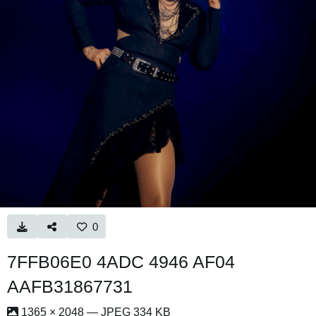
0
7FFB06E0 4ADC 4946 AF04
AAFB31867731
1365 × 2048 — JPEG 334 KB