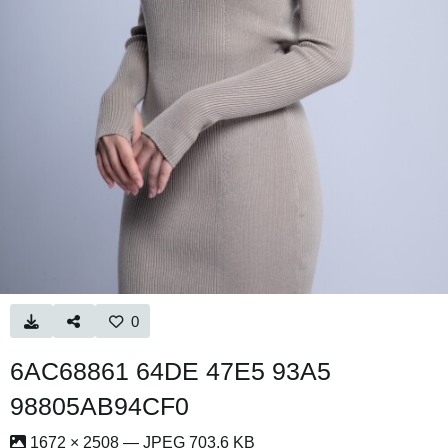
0
6AC68861 64DE 47E5 93A5
98805AB94CF0
1672 × 2508 — JPEG 703.6 KB