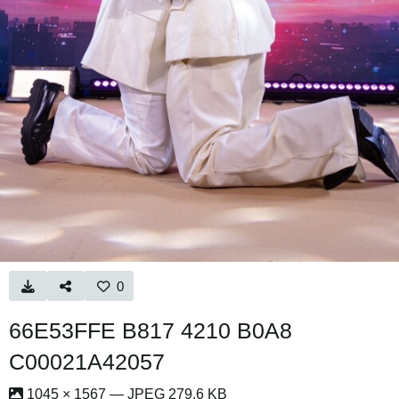
0
66E53FFE B817 4210 B0A8
C00021A42057
1045 × 1567 — JPEG 279.6 KB