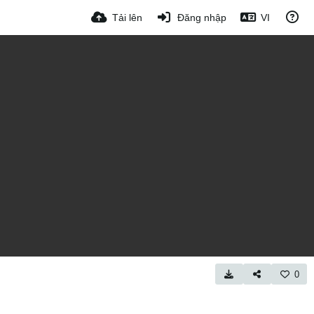
Tải lên
Đăng nhập
VI
0