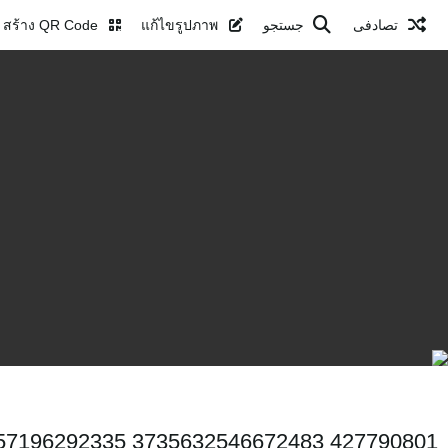
تصادفی
جستجو
แก้ไขรูปภาพ
สร้าง QR Code
427790801 3735632546672483 8725914257196292335 n