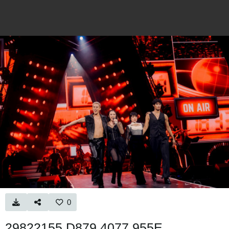
0
29822155 D879 4077 955E