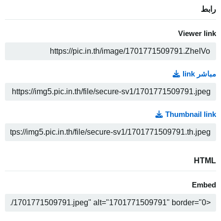
رابط
Viewer link
ن
مباشر link
ن
Thumbnail link
ن
HTML
Embed
ن