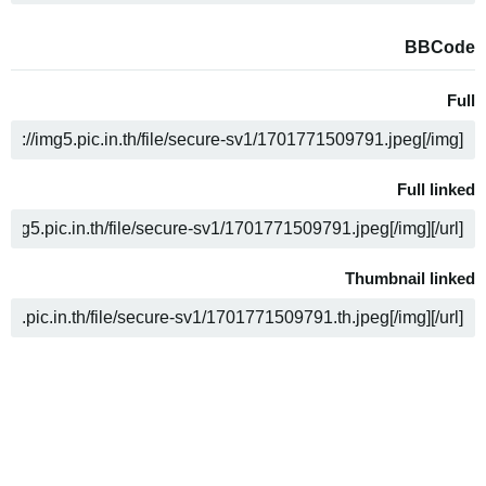
BBCode
Full
ن
Full linked
ن
Thumbnail linked
ن