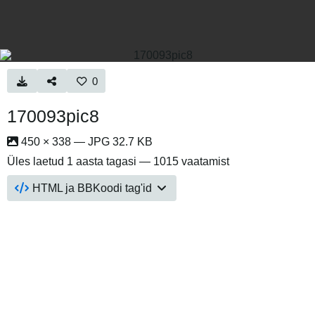
0
170093pic8
450 × 338 — JPG 32.7 KB
Üles laetud
1 aasta tagasi
— 1015 vaatamist
HTML ja BBKoodi tag'id