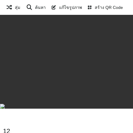
สุ่ม
ค้นหา
แก้ไขรูปภาพ
สร้าง QR Code
12