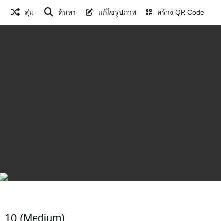
สุ่ม
ค้นหา
แก้ไขรูปภาพ
สร้าง QR Code
10 (Medium)