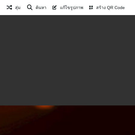
สุ่ม
ค้นหา
แก้ไขรูปภาพ
สร้าง QR Code