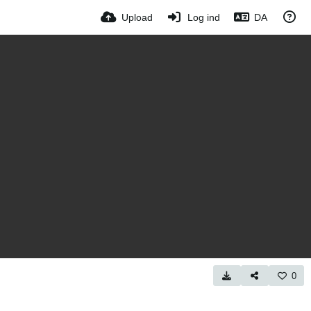
Upload
Log ind
DA
0