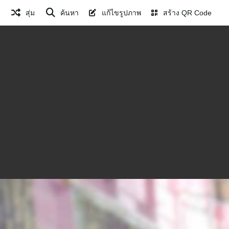
สุ่ม
ค้นหา
แก้ไขรูปภาพ
สร้าง QR Code