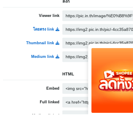
ลิงก์
Viewer link
โดยตรง link
Thumbnail link
Medium link
HTML
Embed
Full linked
Medium linked
Thumbnail linked