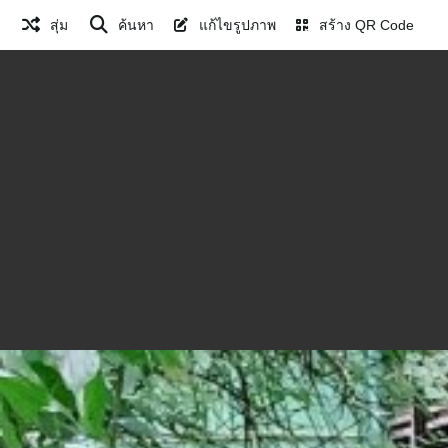
สุ่ม
ค้นหา
แก้ไขรูปภาพ
สร้าง QR Code