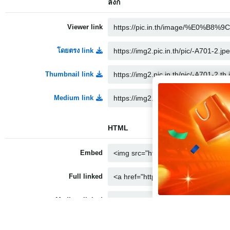
ลิงก์
Viewer link
โดยตรง link
Thumbnail link
Medium link
HTML
Embed
Full linked
Medium linked
Thumbnail linked