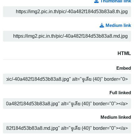
Thumbnail link
خ
Medium link
خ
HTML
Embed
خ
Full linked
خ
Medium linked
خ