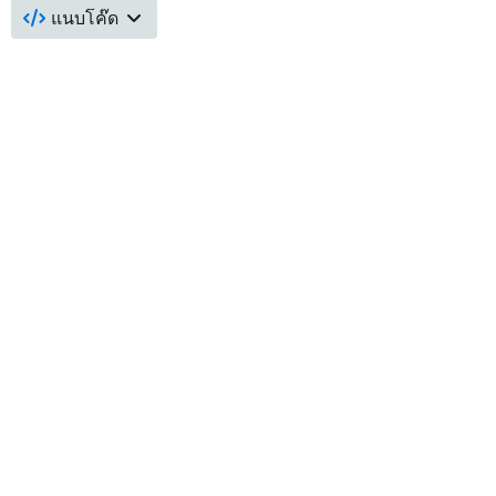
แนบโค๊ด