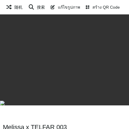
随机
搜索
แก้ไขรูปภาพ
สร้าง QR Code
Melissa x TELFAR 003