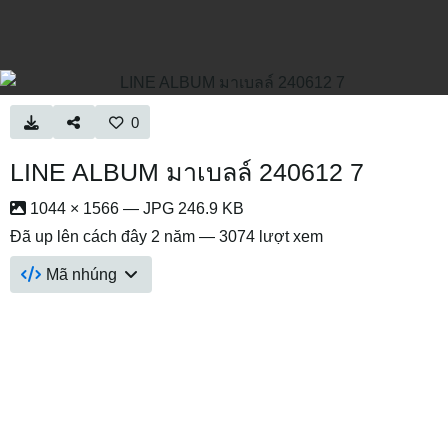
0
LINE ALBUM มาเบลล์ 240612 7
1044 × 1566 — JPG 246.9 KB
Đã up lên
cách đây 2 năm
— 3074 lượt xem
Mã nhúng