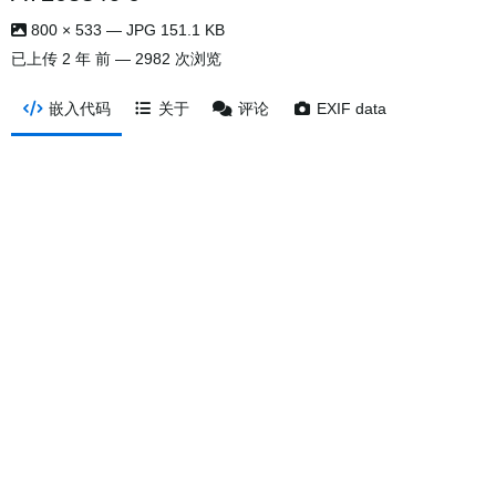
800 × 533 — JPG 151.1 KB
已上传
2 年 前
— 2982 次浏览
嵌入代码
关于
评论
EXIF data