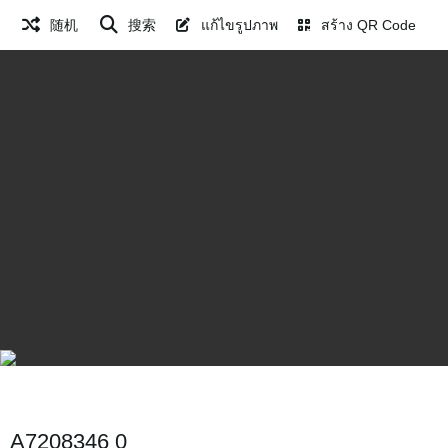
随机
搜索
แก้ไขรูปภาพ
สร้าง QR Code
A7208346 0