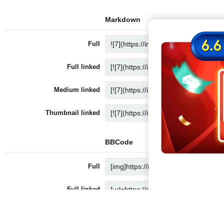
Markdown
Full
Full linked
Medium linked
Thumbnail linked
BBCode
Full
Full linked
Medium linked