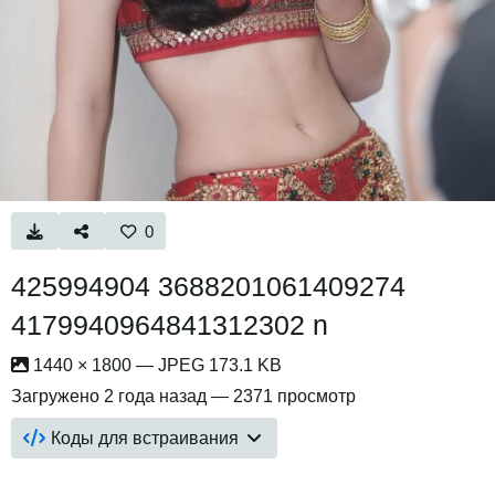
0
425994904 3688201061409274
4179940964841312302 n
1440 × 1800 — JPEG 173.1 KB
Загружено
2 года назад
— 2371 просмотр
Коды для встраивания