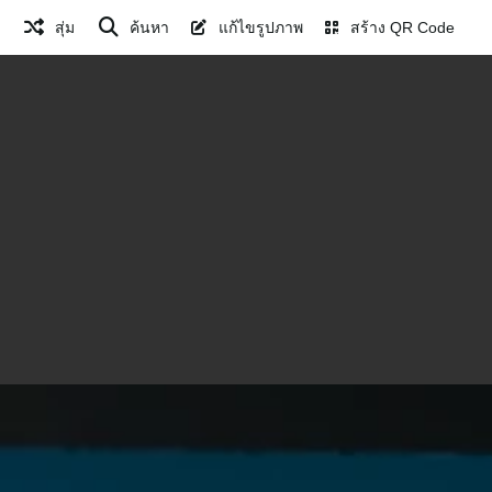
สุ่ม
ค้นหา
แก้ไขรูปภาพ
สร้าง QR Code