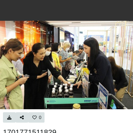
0
1701771511829