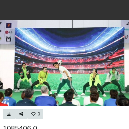
0
1085406 0