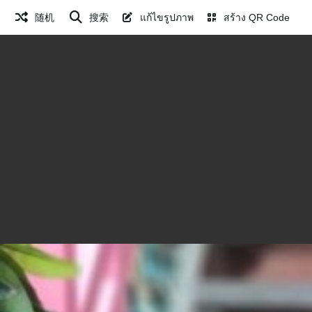
随机
搜索
แก้ไขรูปภาพ
สร้าง QR Code